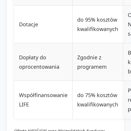
O
do 95% kosztów
Dotacje
N
kwalifikowanych
s
B
Dopłaty do
Zgodnie z
k
oprocentowania
programem
b
P
Współfinansowanie
do 75% kosztów
r
LIFE
kwalifikowanych
p
Oferta NFOŚiGW oraz Wojewódzkich Funduszy