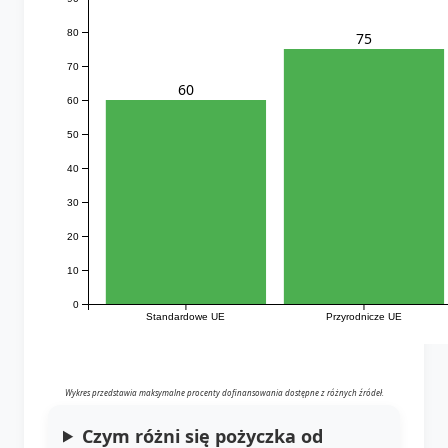
80
75
70
60
60
50
40
30
20
10
0
Standardowe UE
Przyrodnicze UE
Wykres przedstawia maksymalne procenty dofinansowania dostępne z różnych źródeł.
Czym różni się pożyczka od