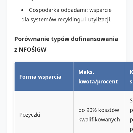
Gospodarka odpadami: wsparcie
dla systemów recyklingu i utylizacji.
Porównanie typów dofinansowania
z NFOŚiGW
Maks.
K
Forma wsparcia
kwota/procent
s
S
do 90% kosztów
p
Pożyczki
kwalifikowanych
p
p