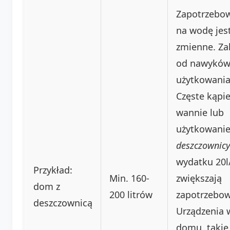
Zapotrzebo
na wodę jes
zmienne. Za
od nawykó
użytkowania
Częste kąpie
wannie lub
użytkowani
deszczownicy
wydatku 20l
Przykład:
Min. 160-
zwiększają
dom z
200 litrów
zapotrzebow
deszczownicą
Urządzenia 
domu, takie