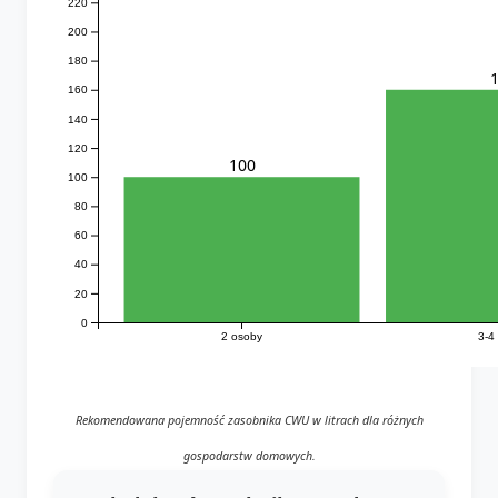
220
200
180
160
140
120
100
100
80
60
40
20
0
2 osoby
3-4
Rekomendowana pojemność zasobnika CWU w litrach dla różnych
gospodarstw domowych.