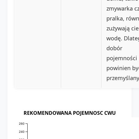
zmywarka c
pralka, równ
zużywają cie
wodę. Dlate
dobór
pojemności
powinien by
przemyślany
REKOMENDOWANA POJEMNOSC CWU
260
240