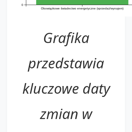
0
Obowiązkowe świadectwo energetyczne (sprzedaż/wynajem)
Grafika
przedstawia
kluczowe daty
zmian w