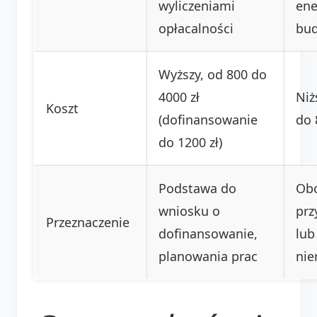
wyliczeniami
ene
opłacalności
bu
Wyższy, od 800 do
4000 zł
Niż
Koszt
(dofinansowanie
do 
do 1200 zł)
Podstawa do
Ob
wniosku o
prz
Przeznaczenie
dofinansowanie,
lub
planowania prac
nie