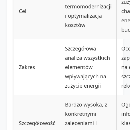
zuż
termomodernizacji
Cel
cha
i optymalizacja
ene
kosztów
bu
Szczegółowa
Oce
analiza wszystkich
zap
Zakres
elementów
na 
wpływających na
szc
zużycie energii
rek
Bardzo wysoka, z
Og
konkretnymi
inf
Szczegółowość
zaleceniami i
kla